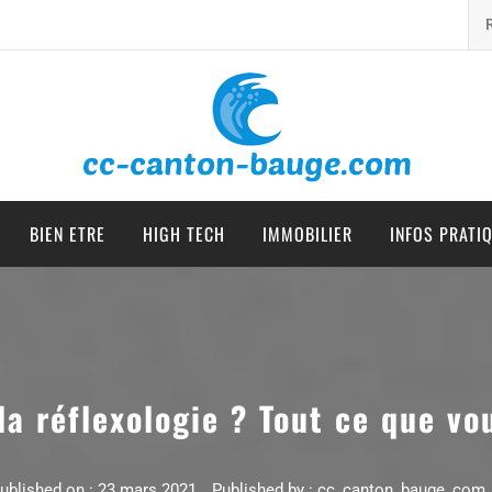
cc canton bauge
BIEN ETRE
HIGH TECH
IMMOBILIER
INFOS PRATI
la réflexologie ? Tout ce que vo
ublished on :
23 mars 2021
Published by :
cc_canton_bauge_com