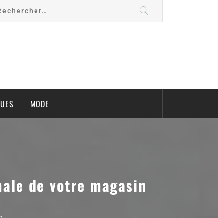
QUES
MODE
male de votre magasin
m