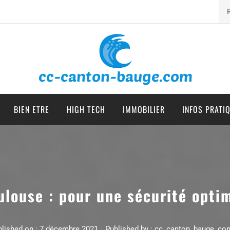
cc canton bauge
BIEN ETRE
HIGH TECH
IMMOBILIER
INFOS PRATI
ulouse : pour une sécurité opti
lished on :
7 décembre 2021
Published by :
cc_canton_bauge_co