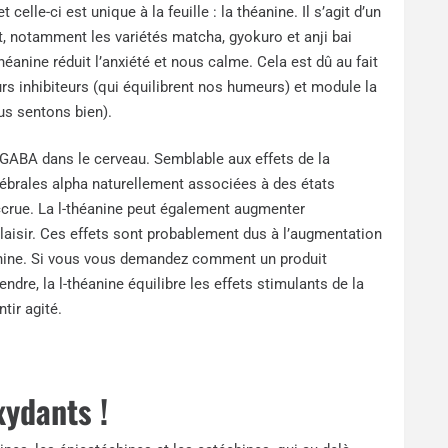
celle-ci est unique à la feuille : la théanine. Il s’agit d’un
rt, notamment les variétés matcha, gyokuro et anji bai
anine réduit l’anxiété et nous calme. Cela est dû au fait
s inhibiteurs (qui équilibrent nos humeurs) et module la
us sentons bien).
 GABA dans le cerveau. Semblable aux effets de la
rébrales alpha naturellement associées à des états
ccrue. La l-théanine peut également augmenter
 plaisir. Ces effets sont probablement dus à l’augmentation
éanine. Si vous vous demandez comment un produit
dre, la l-théanine équilibre les effets stimulants de la
tir agité.
xydants !