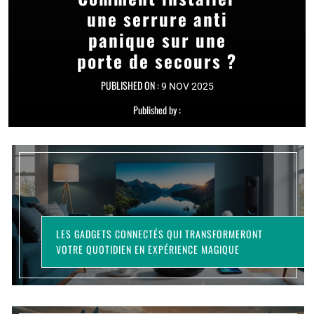
une serrure anti
un store banne
installer une
panique sur une
serrure anti
manuel ?
porte de secours ?
panique ?
PUBLISHED ON :
21 AOÛT 2025
PUBLISHED ON :
PUBLISHED ON :
7 AOÛT 2025
9 NOV 2025
Published by :
Published by :
Published by :
LES GADGETS CONNECTÉS QUI TRANSFORMERONT
VOTRE QUOTIDIEN EN EXPÉRIENCE MAGIQUE